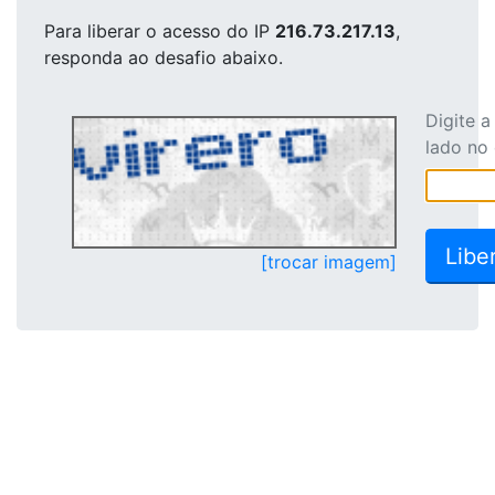
Para liberar o acesso
do IP
216.73.217.13
,
responda ao desafio abaixo.
Digite 
lado no
[trocar imagem]