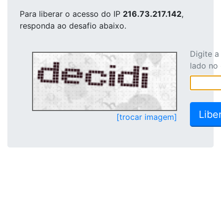
Para liberar o acesso
do IP
216.73.217.142
,
responda ao desafio abaixo.
Digite 
lado no
[trocar imagem]